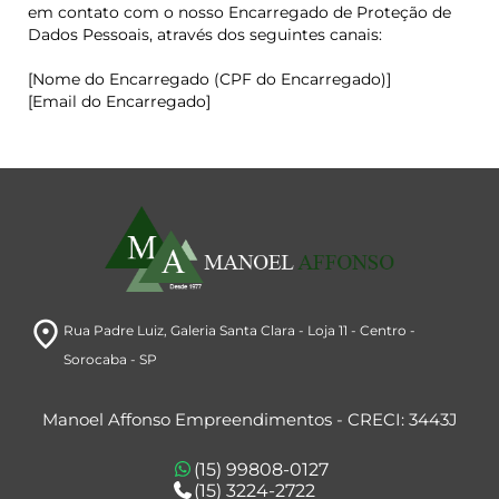
em contato com o nosso Encarregado de Proteção de
Dados Pessoais, através dos seguintes canais:
[Nome do Encarregado (CPF do Encarregado)]
[Email do Encarregado]
room
Rua Padre Luiz
, Galeria Santa Clara - Loja 11
- Centro
-
Sorocaba
- SP
Manoel Affonso Empreendimentos - CRECI: 3443J
(15) 99808-0127
(15) 3224-2722